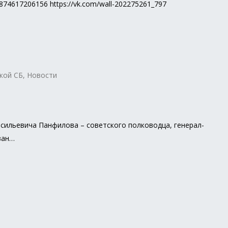
55874617206156 https://vk.com/wall-202275261_797
кой СБ
,
Новости
Васильевича Панфилова – советского полководца, генерал-
ван…