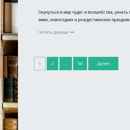
Окунуться в мир чудес и волшебства, узнат
зиме, новогодних и рождественских праздник
Читать дальше
Навигация
1
2
…
50
Далее
по
записям