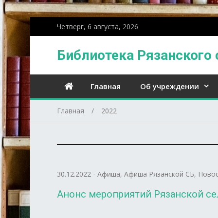
Четверг, 6 августа, 2026
Библиотека Рязанского 
Главная
Об учреждении
Главная
2022
30.12.2022
-
Афиша
,
Афиша Рязанской СБ
,
Ново
Анонс мероприятий Рязанской се