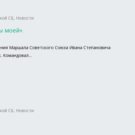
кой СБ
,
Новости
 моей».
дения Маршала Советского Союза Ивана Степановича
к. Командовал…
кой СБ
,
Новости