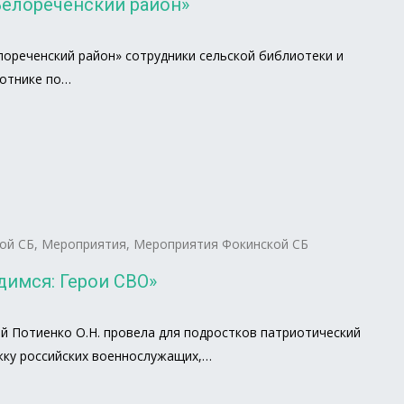
Белореченский район»
лореченский район» сотрудники сельской библиотеки и
ботнике по…
ой СБ
,
Мероприятия
,
Мероприятия Фокинской СБ
димся: Герои СВО»
 Потиенко О.Н. провела для подростков патриотический
жку российских военнослужащих,…