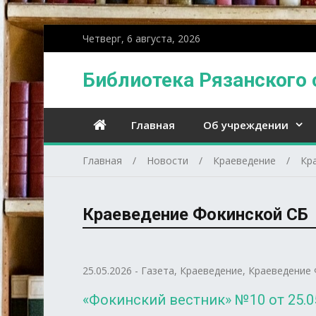
Четверг, 6 августа, 2026
Библиотека Рязанского 
Главная
Об учреждении
Главная
Новости
Краеведение
Кр
Краеведение Фокинской СБ
25.05.2026
-
Газета
,
Краеведение
,
Краеведение 
«Фокинский вестник» №10 от 25.05