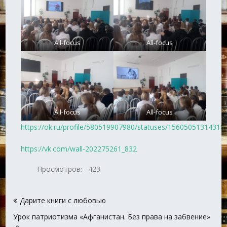
All-focus
All-focus
All-focus
All-focus
https://ok.ru/profile/580519907980/statuses/15605051314318
https://vk.com/wall-202275261_832
Просмотров:
423
Навигация
Дарите книги с любовью
по
Урок патриотизма «Афганистан. Без права на забвение»
записям