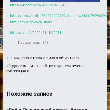
https://vk.com/wall-202275261_2153
https://ok.ru/profile/580519907980/statuses/15834797985934
utm_campaign=web_share
https://t.me/c/2002491416/2031
Просмотров:
319
Навигация
Книжная выставка «Земля в объективе».
по
«Терроризм – угроза обществу», тематическая
записям
публикация
Похожие записи
«Всё о Пушкинской карте», беседа