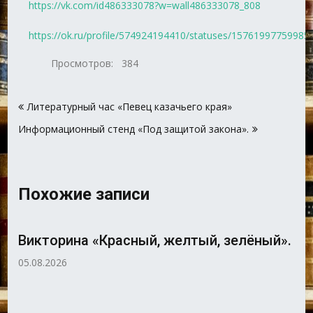
https://vk.com/id486333078?w=wall486333078_808
https://ok.ru/profile/574924194410/statuses/15761997759985
Просмотров:
384
Навигация
Литературный час «Певец казачьего края»
по
Информационный стенд «Под защитой закона».
записям
Похожие записи
Викторина «Красный, желтый, зелёный».
05.08.2026