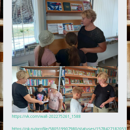
https://vk.com/wall-202275261_1588
https://ok.ru/profile/580519907980/statuses/15784271820532