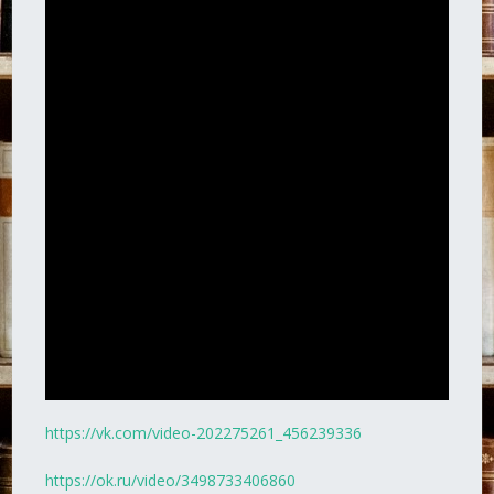
https://vk.com/video-202275261_456239336
https://ok.ru/video/3498733406860