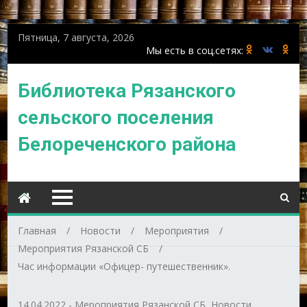
Пятница, 7 августа, 2026
Библиотека Рязанского
сельского поселения
Белореченского района
Главная
Новости
Мероприятия
Мероприятия Рязанской СБ
Час информации «Офицер- путешественник».
14.04.2022
-
Мероприятия Рязанской СБ
,
Новости