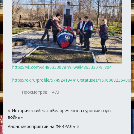
https://vk.com/id486333078?w=wall486333078_804
https://ok.ru/profile/574924194410/statuses/15760602354365
Просмотров:
473
Навигация
Исторический час «Белореченск в суровые годы
по
войны».
записям
Анонс мероприятий на ФЕВРАЛЬ