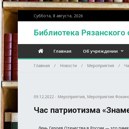
Суббота, 8 августа, 2026
Библиотека Рязанского 
Главная
Об учреждении
Главная
Новости
Мероприятия
Ча
09.12.2022
-
Мероприятия
,
Мероприятия Фокинс
Час патриотизма «Знам
День Героев Отечества в России — это памят