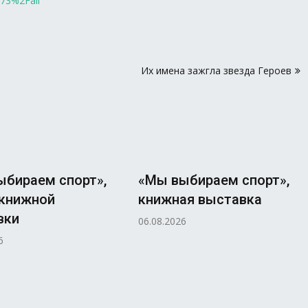
373%2Fall
Их имена зажгла звезда Героев
ыбираем спорт»,
«Мы выбираем спорт»,
 книжной
книжная выставка
вки
06.08.2026
6