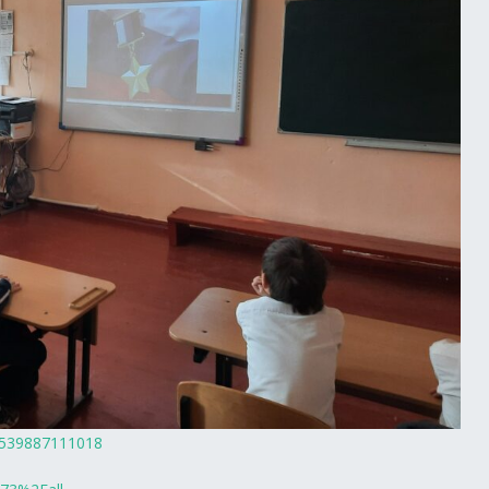
55539887111018