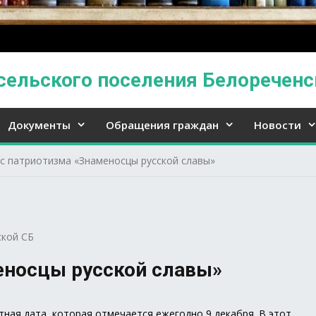
сельского поселения Белореченс
Документы
Обращения граждан
Новости
с патриотизма «Знаменосцы русской славы»
кой СБ
еносцы русской славы»
ная дата, которая отмечается ежегодно 9 декабря. В этот