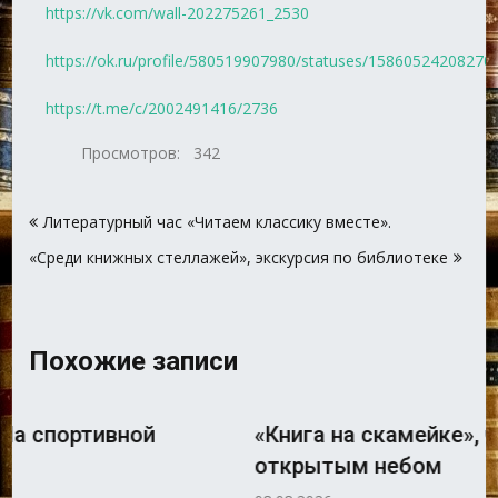
https://vk.com/wall-202275261_2530
https://ok.ru/profile/580519907980/statuses/15860524208270
https://t.me/c/2002491416/2736
Просмотров:
342
Навигация
Литературный час «Читаем классику вместе».
по
«Среди книжных стеллажей», экскурсия по библиотеке
записям
Похожие записи
«Книга на скамейке», читальный зал под
открытым небом