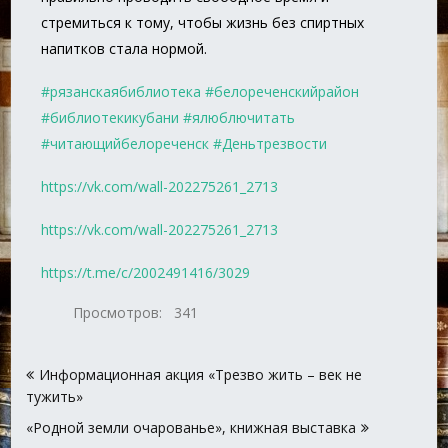
стремиться к тому, чтобы жизнь без спиртных
напитков стала нормой.
#рязанскаябиблиотека
#белореченскийрайон
#библиотекикубани
#ялюблючитать
#читающийбелореченск
#Деньтрезвости
https://vk.com/wall-202275261_2713
https://vk.com/wall-202275261_2713
https://t.me/c/2002491416/3029
Просмотров:
341
Навигация
Информационная акция «Трезво жить – век не
по
тужить»
записям
«Родной земли очарованье», книжная выставка