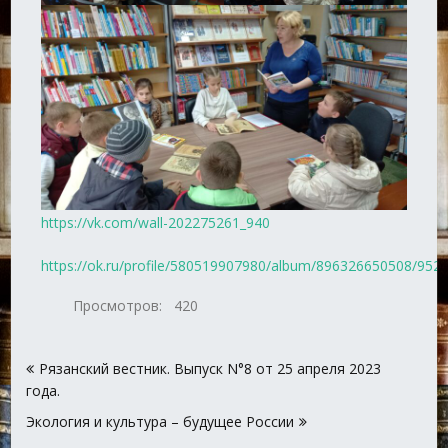
https://vk.com/wall-202275261_940
https://ok.ru/profile/580519907980/album/896326650508/95
Просмотров:
420
Навигация
Рязанский вестник. Выпуск N°8 от 25 апреля 2023
по
года.
записям
Экология и культура – будущее России