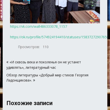
https://vk.com/wall486333078_1157
https://ok.ru/profile/574924194410/statuses/15837272907658
Просмотров:
110
Навигация
«И сквозь века и поколенья он не устанет
по
удивлять», литературный час
записям
Обзор литературы «Добрый мир стихов Георгия
Ладонщикова».
Похожие записи