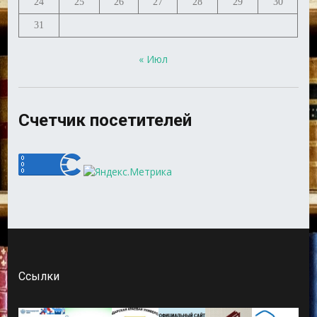
24
25
26
27
28
29
30
31
« Июл
Счетчик посетителей
Ссылки