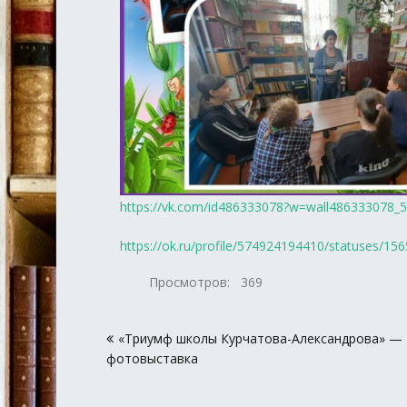
https://vk.com/id486333078?w=wall486333078_
https://ok.ru/profile/574924194410/statuses/1
Просмотров:
369
Навигация
«Триумф школы Курчатова-Александрова» —
по
фотовыставка
записям