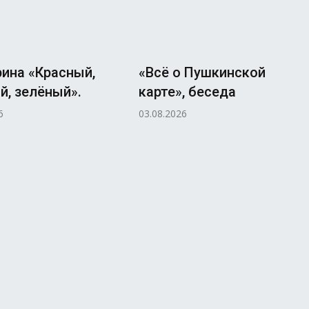
ина «Красный,
«Всё о Пушкинской
, зелёный».
карте», беседа
6
03.08.2026