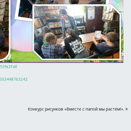
555%2Fall
56503448763242
Конкурс рисунков «Вместе с папой мы растём!».