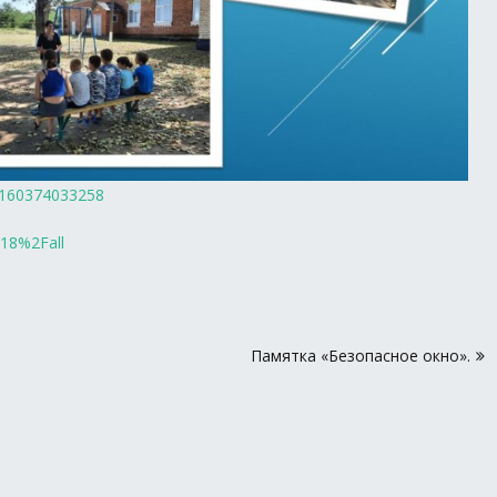
55160374033258
318%2Fall
Памятка «Безопасное окно».