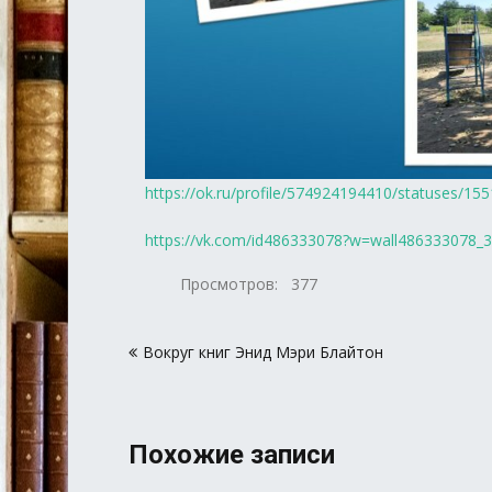
https://ok.ru/profile/574924194410/statuses/1
https://vk.com/id486333078?w=wall486333078_
Просмотров:
377
Навигация
Вокруг книг Энид Мэри Блайтон
по
записям
Похожие записи