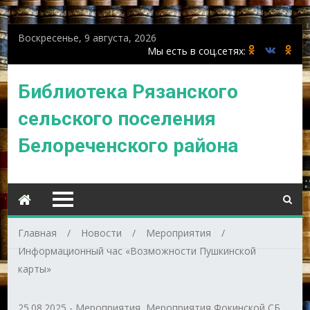
Воскресенье, 9 августа, 2026
Библиотека Рязанского
сельского поселения
Белореченского района
Главная
Новости
Мероприятия
Информационный час «Возможности Пушкинской
карты»
25.08.2025
-
Мероприятия
,
Мероприятия Фокинской СБ