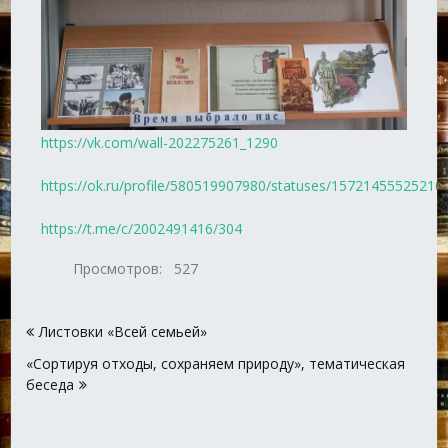
https://vk.com/wall-202275261_1290
https://ok.ru/profile/580519907980/statuses/15721455525210
https://t.me/c/2002491416/304
Просмотров:
527
Навигация
Листовки «Всей семьей»
по
«Сортируя отходы, сохраняем природу», тематическая
записям
беседа