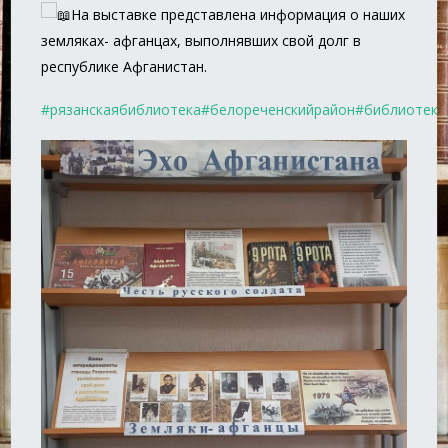
На выставке представлена информация о наших
земляках- афганцах, выполнявших свой долг в
республике Афганистан.
#рязанскаябиблиотека
#белореченскийрайон
#библиотеки