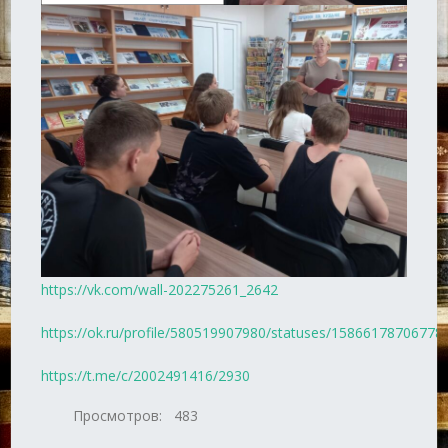
https://vk.com/wall-202275261_2642
https://ok.ru/profile/580519907980/statuses/15866178706778
https://t.me/c/2002491416/2930
Просмотров:
483