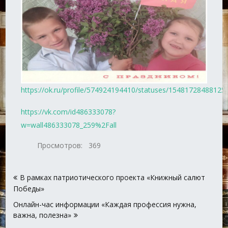
https://ok.ru/profile/574924194410/statuses/15481728488125
https://vk.com/id486333078?
w=wall486333078_259%2Fall
Просмотров:
369
Навигация
В рамках патриотического проекта «Книжный салют
по
Победы»
записям
Онлайн-час информации «Каждая профессия нужна,
важна, полезна»