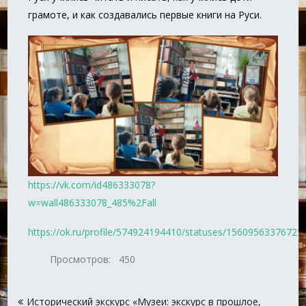
грамоте, и как создавались первые книги на Руси.
https://vk.com/id486333078?
w=wall486333078_485%2Fall
https://ok.ru/profile/574924194410/statuses/15609563376727
Просмотров:
450
Навигация
Исторический экскурс «Музеи: экскурс в прошлое,