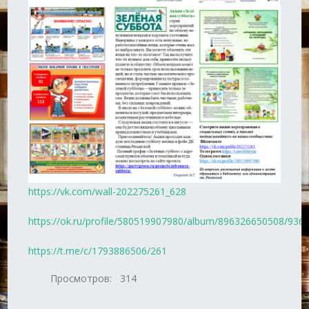
https://vk.com/wall-202275261_628
https://ok.ru/profile/580519907980/album/896326650508/93
https://t.me/c/1793886506/261
Просмотров:
314
Навигация