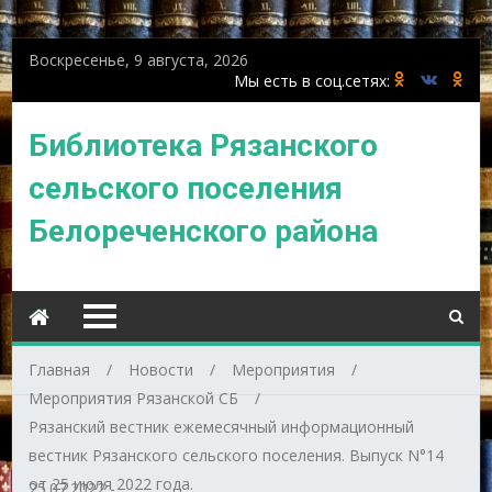
Воскресенье, 9 августа, 2026
Библиотека Рязанского
сельского поселения
Белореченского района
Главная
Новости
Мероприятия
Мероприятия Рязанской СБ
Рязанский вестник ежемесячный информационный
вестник Рязанского сельского поселения. Выпуск N°14
от 25 июля 2022 года.
25.07.2022
-