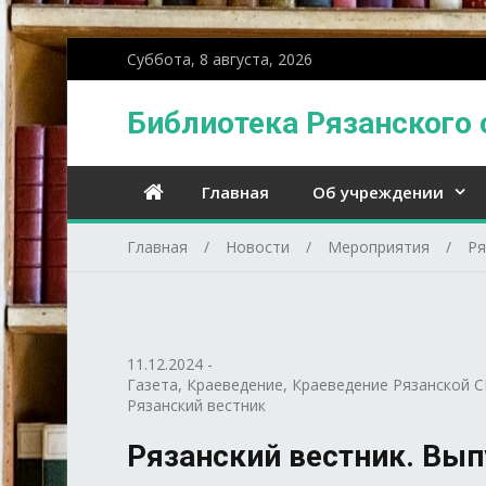
Суббота, 8 августа, 2026
Библиотека Рязанского 
Главная
Об учреждении
Главная
Новости
Мероприятия
Ря
11.12.2024
-
Газета
,
Краеведение
,
Краеведение Рязанской С
Рязанский вестник
Рязанский вестник. Вып