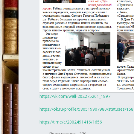
https://vk.com/wall-202275261_1897
https://ok.ru/profile/580519907980/statuses/1
https://t.me/c/2002491416/1656
Просмотров:
370