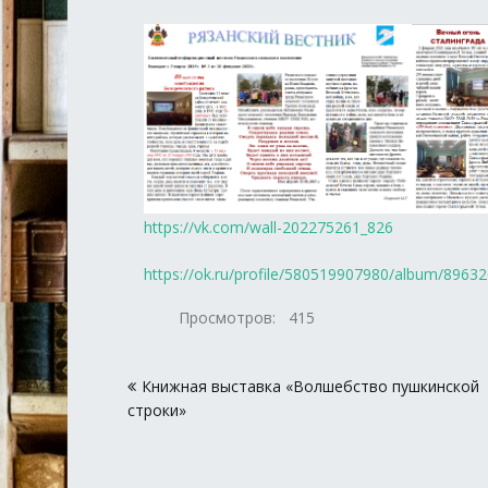
https://vk.com/wall-202275261_826
https://ok.ru/profile/580519907980/album/896
Просмотров:
415
Навигация
Книжная выставка «Волшебство пушкинской
по
строки»
записям