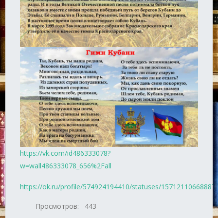
https://vk.com/id486333078?
w=wall486333078_656%2Fall
https://ok.ru/profile/574924194410/statuses/15712110668887
Просмотров:
443