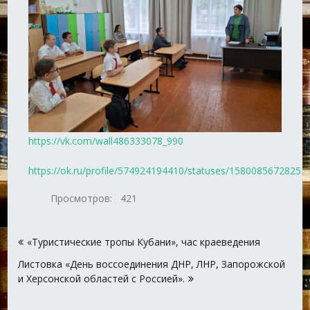
https://vk.com/wall486333078_990
https://ok.ru/profile/574924194410/statuses/15800856728253
Просмотров:
421
Навигация
«Туристические тропы Кубани», час краеведения
по
Листовка «День воссоединения ДНР, ЛНР, Запорожской
записям
и Херсонской областей с Россией».