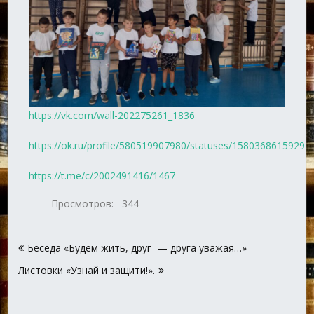
https://vk.com/wall-202275261_1836
https://ok.ru/profile/580519907980/statuses/15803686159297
https://t.me/c/2002491416/1467
Просмотров:
344
Навигация
Беседа «Будем жить, друг — друга уважая…»
по
Листовки «Узнай и защити!».
записям