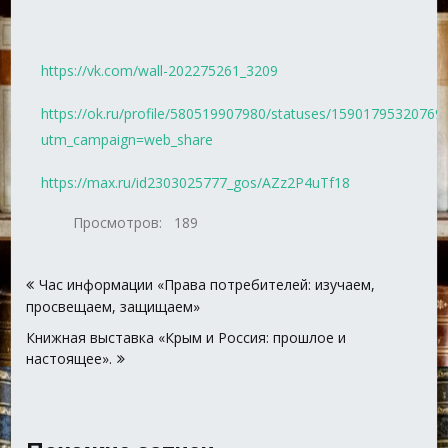
https://vk.com/wall-202275261_3209
https://ok.ru/profile/580519907980/statuses/15901795320769
utm_campaign=web_share
https://max.ru/id2303025777_gos/AZz2P4uTf18
Просмотров:
189
Навигация
Час информации «Права потребителей: изучаем,
по
просвещаем, защищаем»
записям
Книжная выставка «Крым и Россия: прошлое и
настоящее».