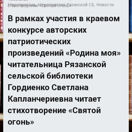
Мероприятия
,
Мероприятия Рязанской СБ
,
Новости
стихотворение «Святой огонь»
В рамках участия в краевом
конкурсе авторских
патриотических
произведений «Родина моя»
читательница Рязанской
сельской библиотеки
Гордиенко Светлана
Капланчериевна читает
стихотворение «Святой
огонь»