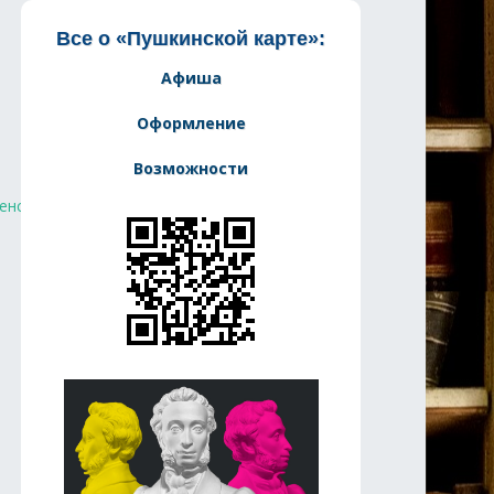
Все о «Пушкинской карте»:
Афиша
Оформление
Возможности
енск
#ВместеЯрче