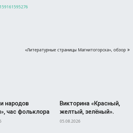
59159161595276
«Литературные страницы Магнитогорска», обзор
и народов
Викторина «Красный,
», час фольклора
желтый, зелёный».
6
05.08.2026