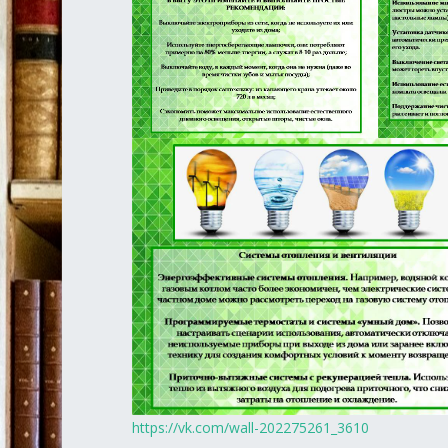
https://vk.com/wall-202275261_3610