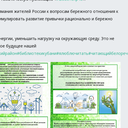
имания жителей России к вопросам бережного отношения к
тимулировать развитие привычки рационально и бережно
ергии, уменьшить нагрузку на окружающую среду. Это не
вое будущее нашей
кийрайон
#библиотекикубани
#ялюблючитать
#читающийбелореч