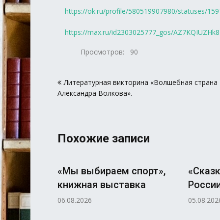
https://ok.ru/profile/580519907980/statuses/1
https://max.ru/id2303025777_gos/AZ7KQIUZHk8
Просмотров:
90
Навигация
Литературная викторина «Волшебная страна
по
Александра Волкова».
записям
Похожие записи
«Мы выбираем спорт»,
«Сказк
книжная выставка
России
06.08.2026
05.08.202