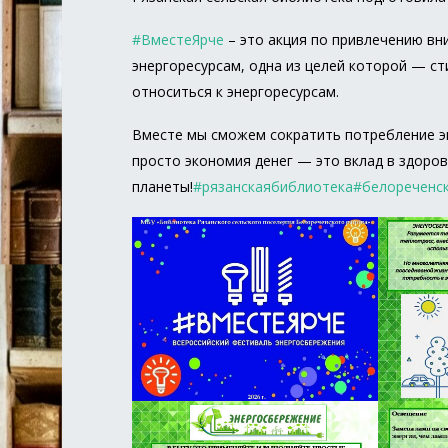
#ВместеЯрче
– это акция по привлечению вн
энергоресурсам, одна из целей которой — с
относиться к энергоресурсам.
Вместе мы сможем сократить потребление эн
просто экономия денег — это вклад в здоро
планеты!
#рязанскаябиблиотека
#белореченс