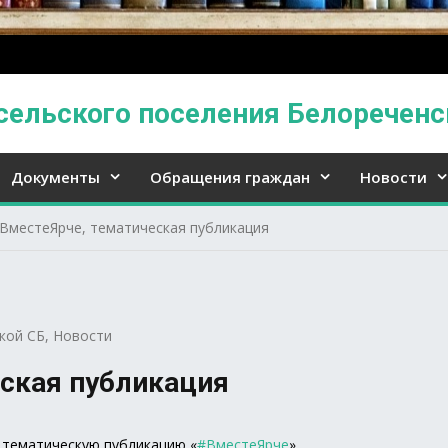
сельского поселения Белореченс
Документы
Обращения граждан
Новости
ВместеЯрче, тематическая публикация
кой СБ
,
Новости
еская публикация
 тематическую публикацию «
#ВместеЯрче
».