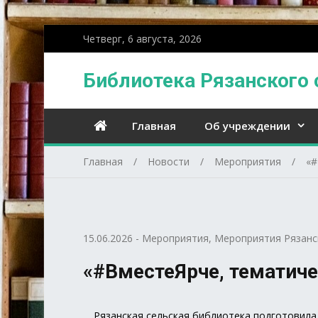
Четверг, 6 августа, 2026
Библиотека Рязанского 
Главная
Об учреждении
Главная
Новости
Мероприятия
«#
15.06.2026
-
Мероприятия
,
Мероприятия Рязанс
«#ВместеЯрче, тематич
Рязанская сельская библиотека подготовила