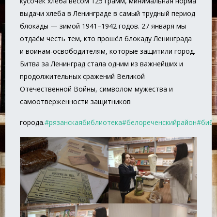
кусочек хлеба весом 125 грамм, минимальная норма
выдачи хлеба в Ленинграде в самый трудный период
блокады — зимой 1941–1942 годов. 27 января мы
отдаём честь тем, кто прошёл блокаду Ленинграда
и воинам-освободителям, которые защитили город.
Битва за Ленинград стала одним из важнейших и
продолжительных сражений Великой
Отечественной Войны, символом мужества и
самоотверженности защитников
города.
#рязанскаябиблиотека
#белореченскийрайон
#библ