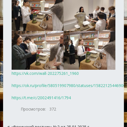
https://vk.com/wall-202275261_1960
https://ok.ru/profile/580519907980/statuses/15822125446900
https://t.me/c/2002491416/1794
Просмотров:
372
Навигация
«Фокинский вестник» №2 от 25.01.2025 г.