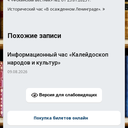
по
Исторический час «В осажденном Ленинграде».
записям
Похожие записи
нформационный час «Калейдоскоп
Книж
родов и культур»
вол
08.2026
08.08.
Версия для слабовидящих
Покупка билетов онлайн