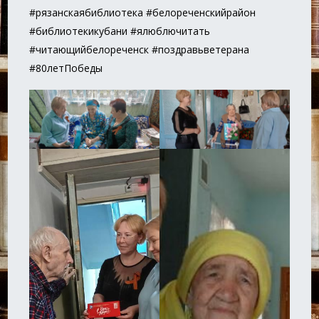
#рязанскаябиблиотека #белореченскийрайон
#библиотекикубани #ялюблючитать
#читающийбелореченск #поздравьветерана
#80летПобеды