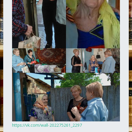
https://vk.com/wall-202275261_2297