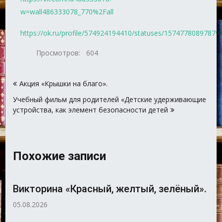
w=wall486333078_770%2Fall
https://ok.ru/profile/574924194410/statuses/15747780897879
Просмотров:
604
Навигация
Акция «Крышки на благо».
по
Учебный фильм для родителей «Детские удерживающие
записям
устройства, как элемент безопасности детей
Похожие записи
Викторина «Красный, желтый, зелёный».
05.08.2026