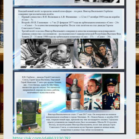
https://vk.com/id486333078?