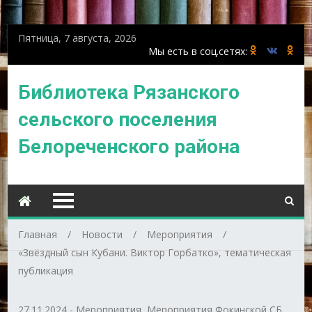
Пятница, 7 августа, 2026
Библиотека Рязанского
сельского поселения
Белореченского района
Главная
Новости
Мероприятия
«Звёздный сын Кубани. Виктор Горбатко», тематическая
публикация
27.11.2024
-
Мероприятия
,
Мероприятия Фокинской СБ