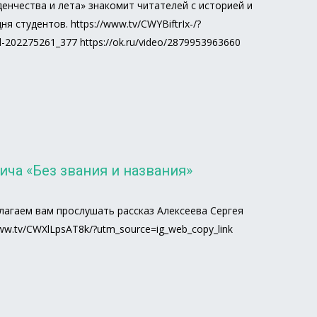
енчества и лета» знакомит читателей с историей и
студентов. https://www.tv/CWYBiftrIx-/?
ll-202275261_377 https://ok.ru/video/2879953963660
ича «Без звания и названия»
лагаем вам прослушать рассказ Алексеева Сергея
ww.tv/CWXlLpsAT8k/?utm_source=ig_web_copy_link